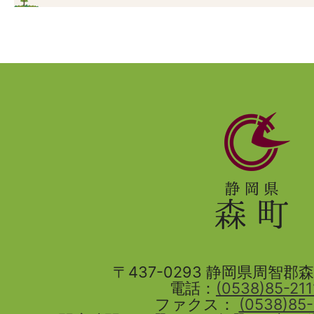
静
岡
県
森
町
〒437-0293 静岡県周智郡森町
電話：
(0538)85-211
ファクス：
(0538)85