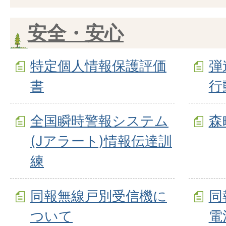
安全・安心
特定個人情報保護評価
弾
書
行
全国瞬時警報システム
森
(Jアラート)情報伝達訓
練
同報無線戸別受信機に
同
ついて
電