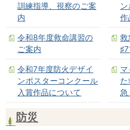
訓練指導、視察のご案
ン
内
作
令和8年度救命講習の
救
ご案内
♯
令和7年度防火デザイ
マ
ンポスターコンクール
た
入賞作品について
急
防災