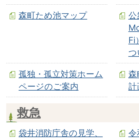
森町ため池マップ
公
Mo
F
つ
孤独・孤立対策ホーム
森
ページのご案内
計
救急
袋井消防庁舎の見学、
令