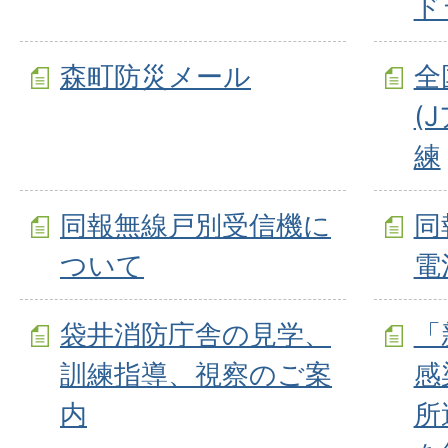
ド
森町防災メール
全
(
練
同報無線戸別受信機に
同
ついて
電
袋井消防庁舎の見学、
「
訓練指導、視察のご案
感
内
所