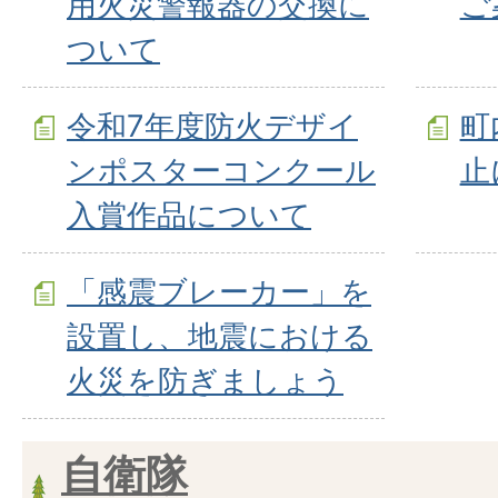
用火災警報器の交換に
ご
ついて
令和7年度防火デザイ
町
ンポスターコンクール
止
入賞作品について
「感震ブレーカー」を
設置し、地震における
火災を防ぎましょう
自衛隊