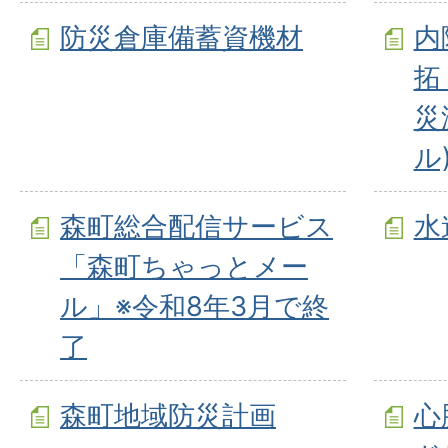
防災倉庫備蓄資機材
内
拓
災
ル
森町総合配信サービス
水
「森町ちゃっとメー
ル」※令和8年3月で終
了
森町地域防災計画
心