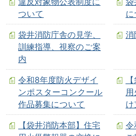
違反対象物公表制度に
袋
ついて
に
袋井消防庁舎の見学、
消
訓練指導、視察のご案
内
令和8年度防火デザイ
【
ンポスターコンクール
用
作品募集について
け
【袋井消防本部】住宅
令