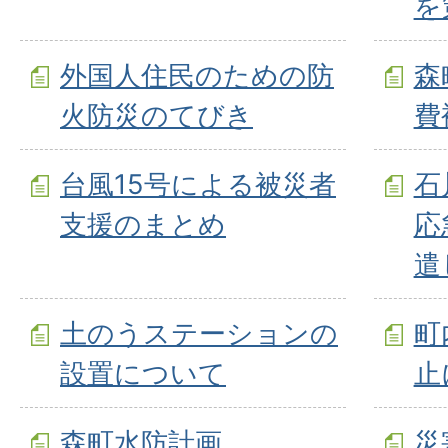
を
外国人住民のための防
森
火防災のてびき
費
台風15号による被災者
石
支援のまとめ
応
遣
土のうステーションの
町
設置について
止
森町水防計画
災