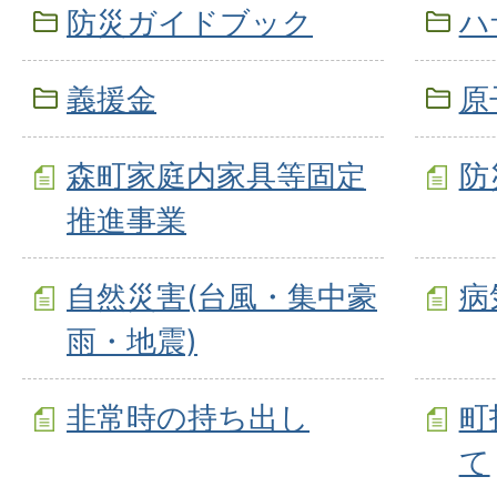
防災ガイドブック
ハ
義援金
原
森町家庭内家具等固定
防
推進事業
自然災害(台風・集中豪
病
雨・地震)
非常時の持ち出し
町
て