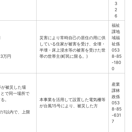
3
2
6
福祉
課地
円
災害により常時自己の居住の用に供
域福
している住家が被害を受け、全壊・
祉係
半壊・床上浸水等の被害を受けた世
053
3万円
帯の世帯主(町民に限る。)
8-85
-180
0
産業
等が被災した場
課林
ことで同一場所で
政係
する。
本事業を活用して設置した電気柵等
053
が台風15号により、被災した方
8-85
の1以内で、上限
-631
7