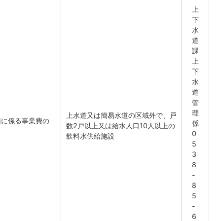
上
下
水
道
課
上
下
水
道
管
理
上水道又は簡易水道の区域外で、戸
旧に係る事業費の
係
数2戸以上又は給水人口10人以上の
0
飲料水供給施設
5
3
8
-
8
5
-
6