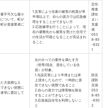
定住
推進
1.災害により住家の被害の程度が準
必要不可欠な最小
課住
半壊以上で、自らの資力では応急修
理について、町が
まい
理をすることができない方
を町が直接業者に
支援
2.応急修理を行うことによって、現
係
在の避難先から被害を受けた住宅で
053
の生活が可能となることが見込まれ
8-85
ること。
-632
1
次のすべての要件を満たす方
（世帯/現在、居住している住
居）が対象。
1.当該災害により半壊または床
防災
上浸水したもので、一時的に居
課防
れた大規模な土
住できない状態であること
災係
住できない状態に
2.自らの資力では障害物を除去
053
業者等に委託して
することができないこと
8-85
3.応急仮設住宅を利用しないこ
-630
と
2