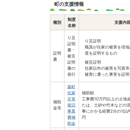
町の支援情報
制度
種別
支援内
名称
り災
り災証明
証明
職員が住家の被害を現地
書・
証明
度を証明するもの
被災
書
証明
被災証明
書の
住家以外の被害を写真等
発行
被害に遭った事実を証明
森町
住家
補助額
災害
工事費10万円以上の土地
補助
復旧
たは、土砂や竹木などの
金等
事業
事にかかる経費2分の1以
費補
円
助金