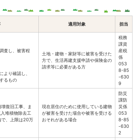
容
適用対象
担当
税務
課資
調査し、被害程
産税
土地・建物・家財等に被害を受けた
係
方で、生活再建支援申請や保険金の
053
請求等に必要がある方
8-85
により確認し、
-630
するもの
9
防災
課防
崩壊復旧工事、ま
現在居住のために使用している建物
災係
流入堆積物除去工
が被害を受けた場合や被害を受ける
053
内で、上限は20万
おそれがある場合
8-85
-630
2