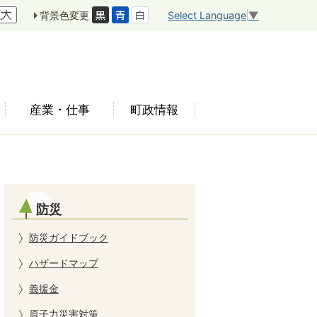
Select Language
▼
背景色変更
産業・仕事
町政情報
防災
防災ガイドブック
ハザードマップ
義援金
原子力災害対策