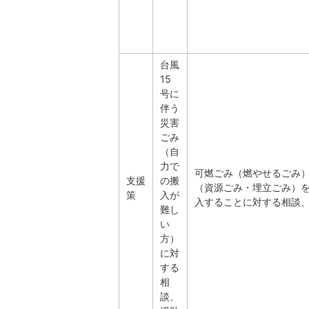
台風
15
号に
伴う
災害
ごみ
（自
力で
可燃ごみ（燃やせるごみ
支援
の搬
（資源ごみ・埋立ごみ）
策
入が
入することに対する相談
難し
い
方）
に対
する
相
談、