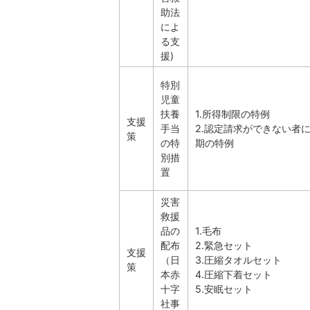
助法
によ
る支
援)
特別
児童
扶養
1.所得制限の特例
支援
手当
2.認定請求ができない者
策
の特
期の特例
別措
置
災害
救援
品の
1.毛布
配布
2.緊急セット
支援
（日
3.圧縮タオルセット
策
本赤
4.圧縮下着セット
十字
5.安眠セット
社事