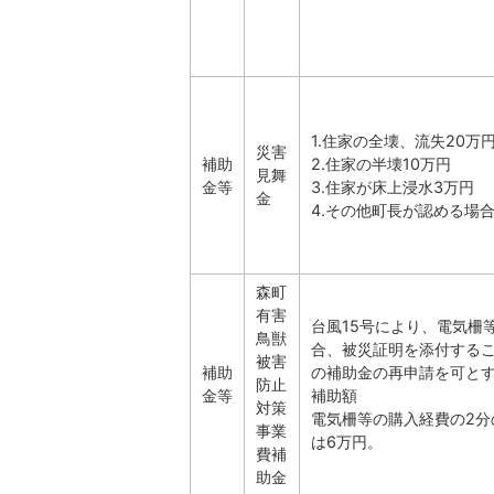
1.住家の全壊、流失20万
災害
補助
2.住家の半壊10万円
見舞
金等
3.住家が床上浸水3万円
金
4.その他町長が認める場合
森町
有害
台風15号により、電気柵
鳥獣
合、被災証明を添付する
被害
補助
の補助金の再申請を可と
防止
金等
補助額
対策
電気柵等の購入経費の2分
事業
は6万円。
費補
助金