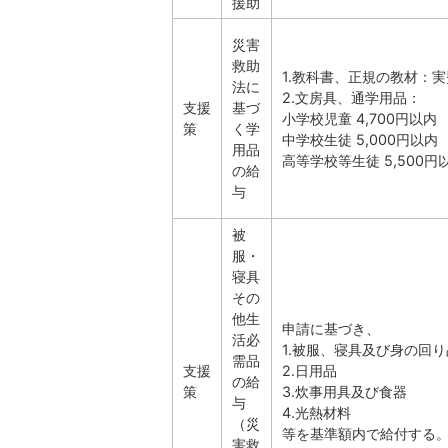
援助
災害
救助
1.教科書、正規の教材：実
法に
2.文房具、通学用品：
支援
基づ
小学校児童 4,700円以内
策
く学
中学校生徒 5,000円以内
用品
高等学校等生徒 5,500円
の給
与
被
服・
寝具
その
他生
申請に基づき、
活必
1.被服、寝具及び身の回り
需品
支援
2.日用品
の給
策
3.炊事用具及び食器
与
4.光熱材料
（災
等を基準額内で給付する
害救