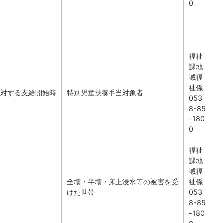
0
福祉
課地
域福
祉係
に対する支給開始時
特別児童扶養手当対象者
053
8-85
-180
0
福祉
課地
域福
全壊・半壊・床上浸水等の被害を受
祉係
けた世帯
053
8-85
-180