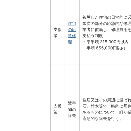
被災した住宅の日常的に
住宅
限度の部分の応急的な修
支援
の応
業者に依頼し、修理費用
策
急修
支払う制度
理
・準半壊 318,000円以内
・半壊 655,000円以内
住居又はその周辺に運ば
障害
支援
石、竹木等で一時的に居
物の
策
あるものについて、町が
除去
応急的な除去を行う。