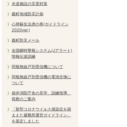
水道施設の災害対策
森町地域防災計画
心肺蘇生法虎の巻(ガイドライン
2020ver.)
森町防災メール
全国瞬時警報システム(Jアラート)
情報伝達訓練
同報無線戸別受信機について
同報無線戸別受信機の電池交換に
ついて
袋井消防庁舎の見学、訓練指導、
視察のご案内
「新型コロナウイルス感染症を踏
まえた避難所運営ガイドライン」
を策定しました