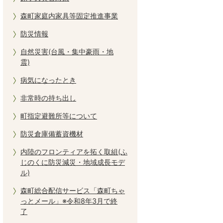
森町家庭内家具等固定推進事業
防災情報
自然災害(台風・集中豪雨・地
震)
病気になったとき
非常時の持ち出し
町指定避難所等について
防災倉庫備蓄資機材
内陸のフロンティアを拓く取組(ふ
じのくに防災減災・地域成長モデ
ル)
森町総合配信サービス「森町ちゃ
っとメール」※令和8年3月で終
了