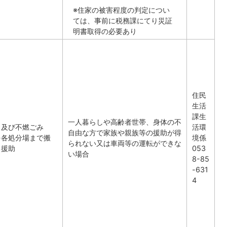
※住家の被害程度の判定につい
ては、事前に税務課にてり災証
明書取得の必要あり
住民
生活
課生
一人暮らしや高齢者世帯、身体の不
）及び不燃ごみ
活環
自由な方で家族や親族等の援助が得
を各処分場まで搬
境係
られない又は車両等の運転ができな
、援助
053
い場合
8-85
-631
4