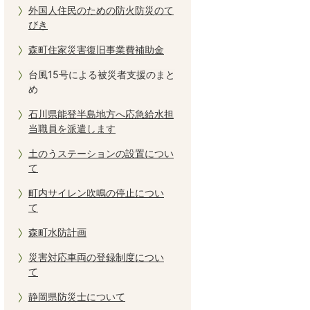
外国人住民のための防火防災のて
びき
森町住家災害復旧事業費補助金
台風15号による被災者支援のまと
め
石川県能登半島地方へ応急給水担
当職員を派遣します
土のうステーションの設置につい
て
町内サイレン吹鳴の停止につい
て
森町水防計画
災害対応車両の登録制度につい
て
静岡県防災士について