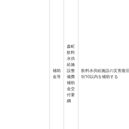
森町
飲料
水供
給施
補助
設整
飲料水供給施設の災害復
金等
備費
9/10以内を補助する
補助
金交
付要
綱