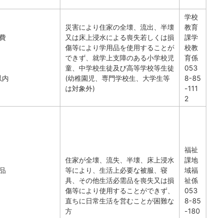
学校
災害により住家の全壊、流出、半壊
教育
費
又は床上浸水による喪失若しくは損
課学
傷等により学用品を使用することが
校教
できず、就学上支障のある小学校児
育係
童、中学校生徒及び高等学校等生徒
053
以内
(幼稚園児、専門学校生、大学生等
8-85
は対象外)
-111
2
福祉
住家が全壊、流失、半壊、床上浸水
課地
品
等により、生活上必要な被服、寝
域福
具、その他生活必需品を喪失又は損
祉係
傷等により使用することができず、
053
直ちに日常生活を営むことが困難な
8-85
。
方
-180