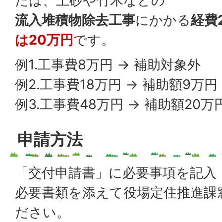
たは、土砂や竹木などの
流入堆積物除去工事
にかかる
経費
は20万円
です。
例1.工事費8万円 → 補助対象外
例2.工事費18万円 → 補助額9万円
例3.工事費48万円 → 補助額20万
申請方法
「交付申請書」に必要事項を記入
必要書類を添えて役場定住推進課
ださい。