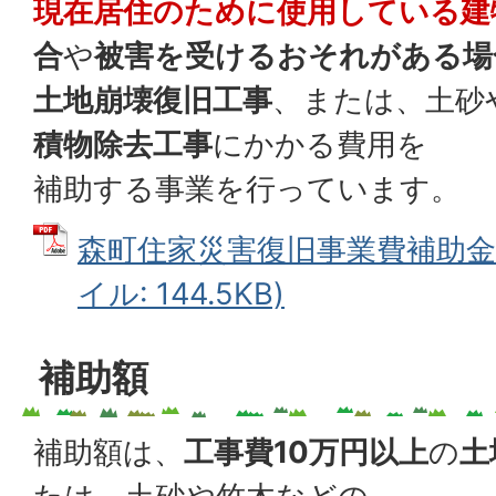
現在居住のために使用している建
合
や
被害を受けるおそれがある場
土地崩壊復旧工事
、または、土砂
積物除去工事
にかかる費用を
補助する事業を行っています。
森町住家災害復旧事業費補助金交
イル: 144.5KB)
補助額
補助額は、
工事費10万円以上
の
土