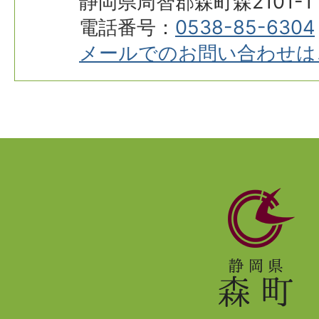
静岡県周智郡森町森2101-1
電話番号：
0538-85-6304
メールでのお問い合わせは
静
岡
県
森
町