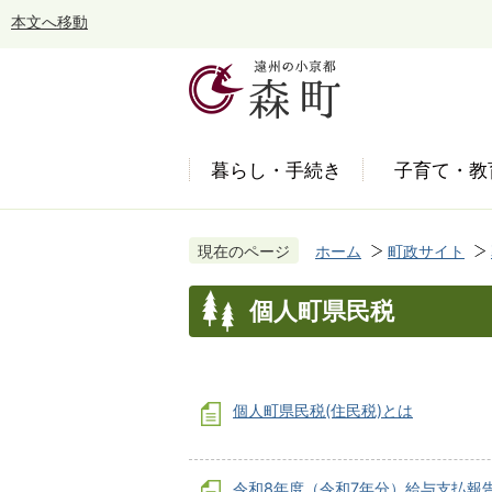
本文へ移動
暮らし・手続き
子育て・教
現在のページ
ホーム
町政サイト
個人町県民税
個人町県民税(住民税)とは
令和8年度（令和7年分）給与支払報