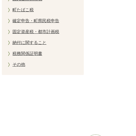
町たばこ税
確定申告・町県民税申告
固定資産税・都市計画税
納付に関すること
税務関係証明書
その他