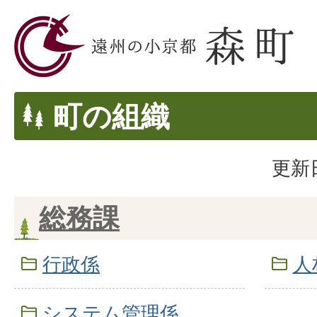
町の組織
更新日
総務課
行政係
人
システム管理係