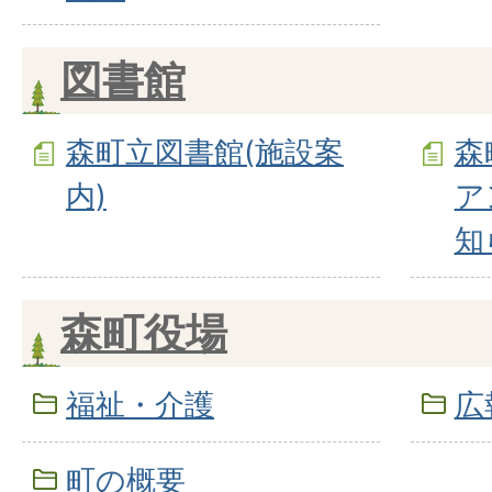
図書館
森町立図書館(施設案
森
内)
ア
知
森町役場
福祉・介護
広
町の概要