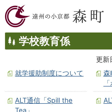
学校教育係
更新日
就学援助制度について
森
「
ALT通信「Spill the
A
Tea」