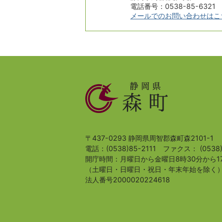
電話番号：0538-85-6321
メールでのお問い合わせはこ
静
岡
県
森
町
〒437-0293 静岡県周智郡森町森2101-1
電話：(0538)85-2111
ファクス： (0538)
開庁時間：月曜日から金曜日8時30分から1
（土曜日・日曜日・祝日・年末年始を除く
法人番号2000020224618