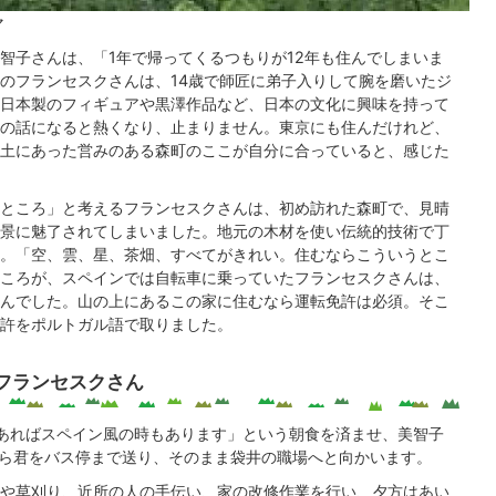
マ
智子さんは、「1年で帰ってくるつもりが12年も住んでしまいま
のフランセスクさんは、14歳で師匠に弟子入りして腕を磨いたジ
日本製のフィギュアや黒澤作品など、日本の文化に興味を持って
の話になると熱くなり、止まりません。東京にも住んだけれど、
土にあった営みのある森町のここが自分に合っていると、感じた
ところ」と考えるフランセスクさんは、初め訪れた森町で、見晴
景に魅了されてしまいました。地元の木材を使い伝統的技術で丁
。「空、雲、星、茶畑、すべてがきれい。住むならこういうとこ
ころが、スペインでは自転車に乗っていたフランセスクさんは、
んでした。山の上にあるこの家に住むなら運転免許は必須。そこ
許をポルトガル語で取りました。
フランセスクさん
あればスペイン風の時もあります」という朝食を済ませ、美智子
いら君をバス停まで送り、そのまま袋井の職場へと向かいます。
や草刈り、近所の人の手伝い、家の改修作業を行い、夕方はあい