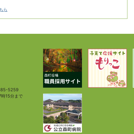
ちら
85-5259
7時15分まで
）