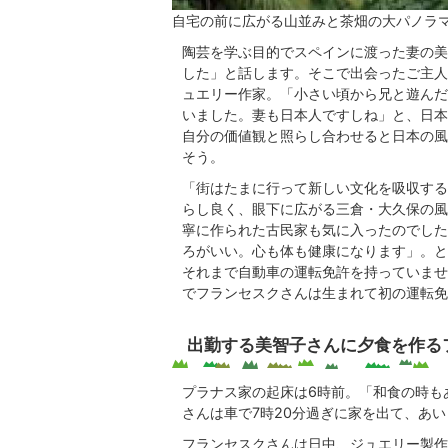
自宅の前に広がる山並みと茶畑の大パノラ
陶芸を学ぶ目的でスペインに渡った妻の美
した」と話します。そこで出会ったご主人
ュエリー作家。「小さい頃から兄と遊んだ
いました。妻も日本人ですしね」と、日本
自分の価値観と照らし合わせると日本の風
そう。
「街はたまに行って新しい文化を吸収する
らし良く、眼下に広がる三倉・大久保の風
寧に作られた古民家も気に入ったのでした
ろがいい。心も体も健康になります」。と
それまで自動車の運転免許を持っていませ
でフランセスクさんは生まれて初の運転免
出勤する美智子さんに夕食を作る
プラナス家の起床は6時前。「和食の時も
さんは車で7時20分過ぎに家を出て、あ
フランセスクさんは日中、ジュエリー製作