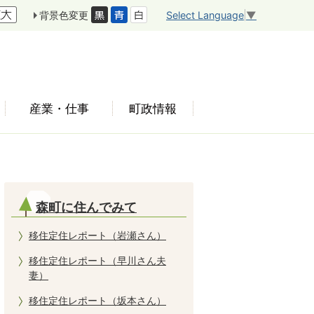
Select Language
▼
背景色変更
産業・仕事
町政情報
森町に住んでみて
移住定住レポート（岩瀬さん）
移住定住レポート（早川さん夫
妻）
移住定住レポート（坂本さん）