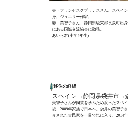
夫・フランセスクプラナスさん、スペイン
身。
ジュエリー作家。
妻・美智子さん、静岡県駿東郡長泉町出身
にある国際交流協会に勤務。
あいら君
(
小学
4
年生
)
移住の経緯
スペイン→静岡県袋井市→
美智子さんが陶芸を学ぶため渡ったスペイ
後、
2009
年家族で日本へ。袋井の美智子
介された古民家を一目で気に入り、
2014
年