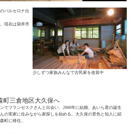
のバルセロナ出
。現在は袋井市
少しずつ家族みんなで古民家を改装中
森町三倉地区大久保へ
ンでフランセスクさんと出会い、
2000
年に結婚。あいら君の誕生
さんの実家に住みながら家探しを始める。大久保の景色と知人に紹
森町に移住。