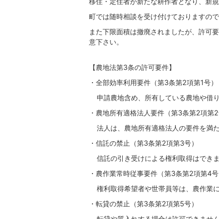
移住・定住者が新たな耕作者となり、新規
町では随時相談を受け付けておりますので
また下限面積は撤廃されましたが、許可要
意下さい。
【農地法第3条の許可要件】
・全部効率利用要件（第3条第2項第1号）
申請農地含め、所有している農地や借り
・農地所有適格法人要件（第3条第2項第
法人は、農地所有適格法人の要件を満た
・信託の禁止（第3条第2項第3号）
信託の引き受けによる権利取得はできま
・農作業常時従事要件（第3条第2項第4号
権利取得希望者や世帯員等は、農作業に常
・転貸の禁止（第3条第2項第5号）
転貸や質入れする場合は許可できませ