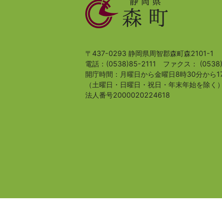
静
岡
県
森
町
〒437-0293 静岡県周智郡森町森2101-1
電話：(0538)85-2111
ファクス： (0538)
開庁時間：月曜日から金曜日8時30分から1
（土曜日・日曜日・祝日・年末年始を除く
法人番号2000020224618