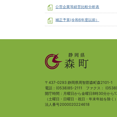
公営企業等経営比較分析表
補正予算(令和6年度以前）
静
岡
県
森
町
〒437-0293 静岡県周智郡森町森2101-1
電話：(0538)85-2111
ファクス： (0538)
開庁時間：月曜日から金曜日8時30分から1
（土曜日・日曜日・祝日・年末年始を除く
法人番号2000020224618