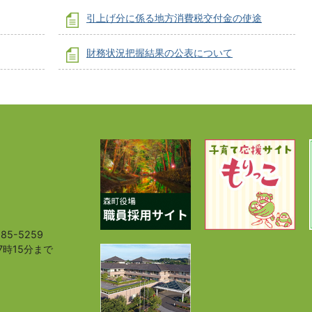
引上げ分に係る地方消費税交付金の使途
財務状況把握結果の公表について
85-5259
7時15分まで
）