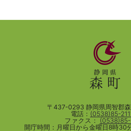
静
岡
県
森
町
〒437-0293 静岡県周智郡森町
電話：
(0538)85-211
ファクス：
(0538)85
開庁時間：月曜日から金曜日8時30分