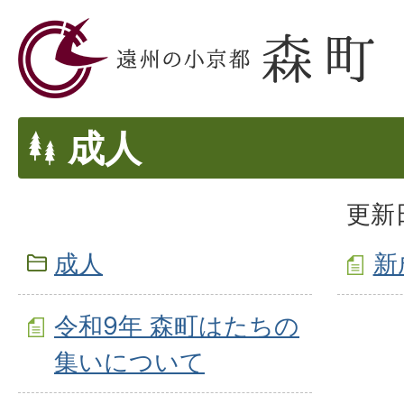
成人
更新日
成人
新
令和9年 森町はたちの
集いについて