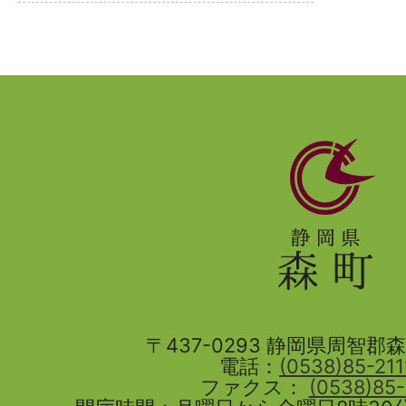
静
岡
県
森
町
〒437-0293 静岡県周智郡森町
電話：
(0538)85-211
ファクス：
(0538)85