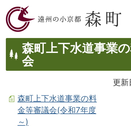
森町上下水道事業の
会
更新
森町上下水道事業の料
金等審議会(令和7年度
～)