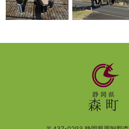
静
岡
県
森
町
〒437-0293 静岡県周智郡森町