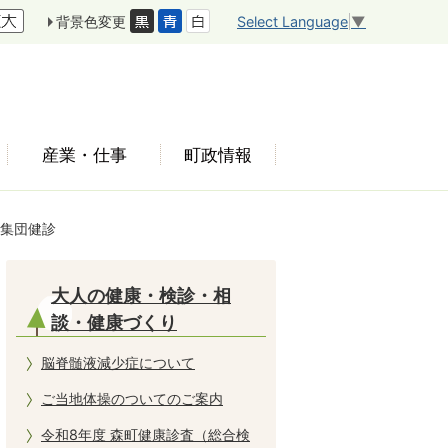
Select Language
▼
背景色変更
産業・仕事
町政情報
町集団健診
大人の健康・検診・相
談・健康づくり
脳脊髄液減少症について
ご当地体操のついてのご案内
令和8年度 森町健康診査（総合検