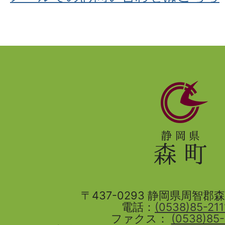
静
岡
県
森
町
〒437-0293 静岡県周智郡森町
電話：
(0538)85-211
ファクス：
(0538)85