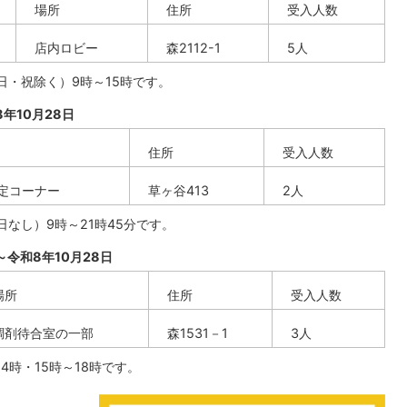
場所
住所
受入人数
店内ロビー
森2112-1
5人
日・祝除く）9時～15時です。
年10月28日
住所
受入人数
定コーナー
草ヶ谷413
2人
なし）9時～21時45分です。
～令和8年10月28日
場所
住所
受入人数
調剤待合室の一部
森1531－1
3人
4時・15時～18時です。