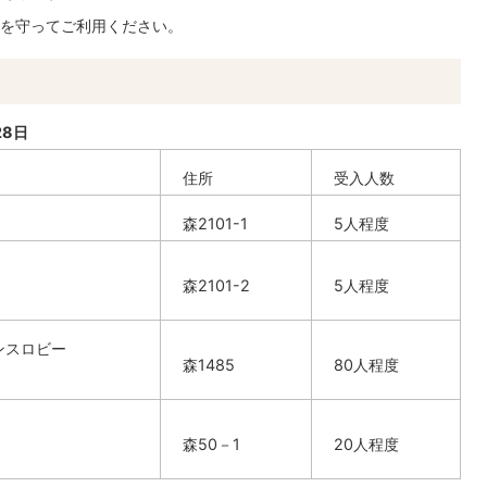
を守ってご利用ください。
28日
住所
受入人数
森2101-1
5人程度
森2101-2
5人程度
ンスロビー
森1485
80人程度
森50－1
20人程度