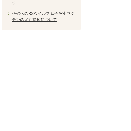
す！
妊婦へのRSウイルス母子免疫ワク
チンの定期接種について