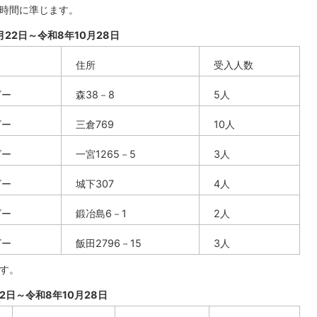
所時間に準じます。
22日～令和8年10月28日
住所
受入人数
ビー
森38－8
5人
ビー
三倉769
10人
ビー
一宮1265－5
3人
ビー
城下307
4人
ビー
鍛冶島6－1
2人
ビー
飯田2796－15
3人
です。
2日～令和8年10月28日