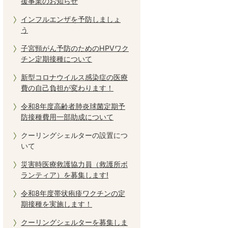
援事業のお知らせ
インフルエンザを予防しましょ
う
子宮頸がん予防のためのHPVワク
チン定期接種について
新型コロナウイルス感染症の医療
費の自己負担が変わります！
令和8年度高齢者肺炎球菌定期予
防接種費用一部助成について
クーリングシェルターの設置につ
いて
災害時医療救護協力員（救護所ボ
ランティア）を募集します!
令和8年度帯状疱疹ワクチンの定
期接種を実施します！
クーリングシェルターを募集しま