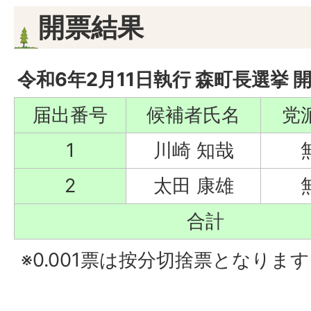
開票結果
令和6年2月11日執行 森町長選挙 
届出番号
候補者氏名
党
1
川崎 知哉
2
太田 康雄
合計
※0.001票は按分切捨票となりま