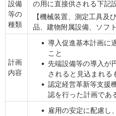
設備
の用に直接供される下記
等の
【機械装置、測定工具及
種類
品、建物附属設備、ソフ
導入促進基本計画に
こと
計画
先端設備等の導入が
内容
されると見込まれる
認定経営革新等支援
認を行った計画であ
雇用の安定に配慮し